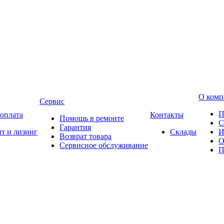
О комп
Сервис
П
 оплата
Контакты
Помощь в ремонте
С
Гарантия
т и лизинг
Склады
И
Возврат товара
О
Сервисное обслуживание
П