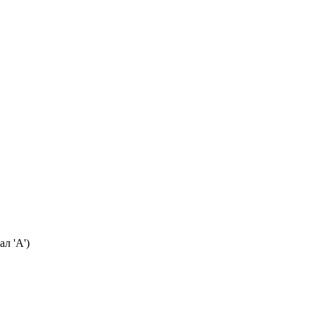
л 'А')