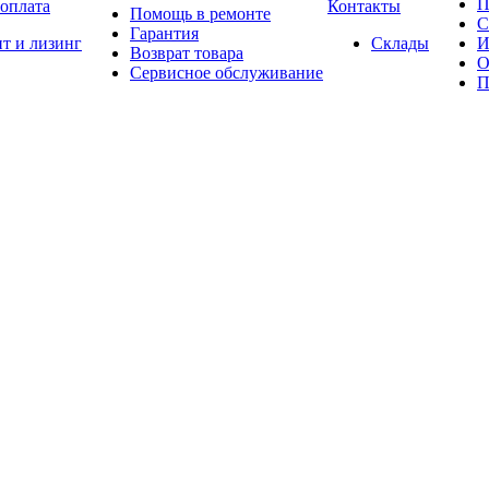
П
 оплата
Контакты
Помощь в ремонте
С
Гарантия
т и лизинг
Склады
И
Возврат товара
О
Сервисное обслуживание
П