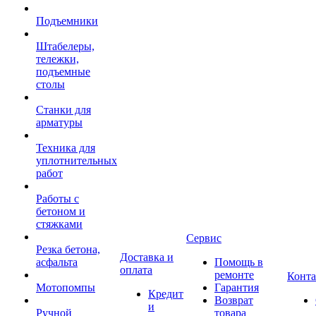
Подъемники
Штабелеры,
тележки,
подъемные
столы
Станки для
арматуры
Техника для
уплотнительных
работ
Работы с
бетоном и
стяжками
Сервис
Резка бетона,
Доставка и
асфальта
Помощь в
оплата
ремонте
Конт
Мотопомпы
Гарантия
Кредит
Возврат
и
Ручной
товара