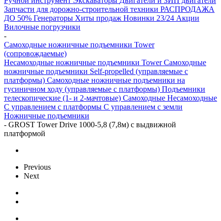
Ручной инструмент
Экскаваторы
Двигатели и ЗИП двигатели
Запчасти для дорожно-строительной техники
РАСПРОДАЖА
ДО 50%
Генераторы
Хиты продаж
Новинки 23/24
Акции
Вилочные погрузчики
-
Самоходные ножничные подъемники Tower
(сопровождаемые)
Несамоходные ножничные подъемники Tower
Самоходные
ножничные подъемники Self-propelled (управляемые с
платформы)
Самоходные ножничные подъемники на
гусиничном ходу (управляемые с платформы)
Подъемники
телескопические (1- и 2-мачтовые)
Самоходные
Несамоходные
С управлением с платформы
С управлением с земли
Ножничные подъемники
-
GROST Tower Drive 1000-5,8 (7,8м) с выдвижной
платформой
Previous
Next