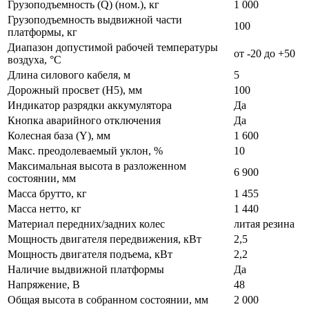
Грузоподъемность (Q) (ном.), кг
1 000
Грузоподъемность выдвижной части
100
платформы, кг
Диапазон допустимой рабочей температуры
от -20 до +50
воздуха, °С
Длина силового кабеля, м
5
Дорожный просвет (H5), мм
100
Индикатор разрядки аккумулятора
Да
Кнопка аварийного отключения
Да
Колесная база (Y), мм
1 600
Макс. преодолеваемый уклон, %
10
Максимальная высота в разложенном
6 900
состоянии, мм
Масса брутто, кг
1 455
Масса нетто, кг
1 440
Материал передних/задних колес
литая резина
Мощность двигателя передвижения, кВт
2,5
Мощность двигателя подъема, кВт
2,2
Наличие выдвижной платформы
Да
Напряжение, В
48
Общая высота в собранном состоянии, мм
2 000