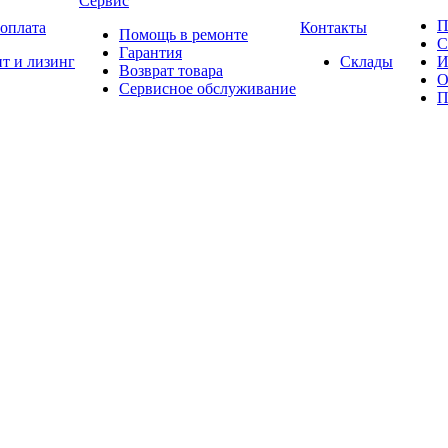
Сервис
П
 оплата
Контакты
Помощь в ремонте
С
Гарантия
т и лизинг
Склады
И
Возврат товара
О
Сервисное обслуживание
П