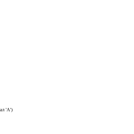
л 'А')