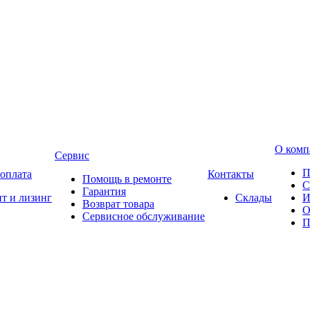
О комп
Сервис
П
 оплата
Контакты
Помощь в ремонте
С
Гарантия
т и лизинг
Склады
И
Возврат товара
О
Сервисное обслуживание
П