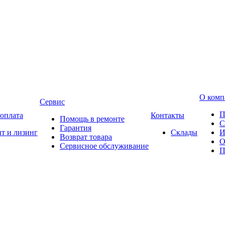
О комп
Сервис
П
 оплата
Контакты
Помощь в ремонте
С
Гарантия
т и лизинг
Склады
И
Возврат товара
О
Сервисное обслуживание
П