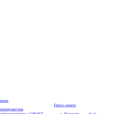
ании
Пресс-центр
реимущества
отрудничество с GROST
Новости