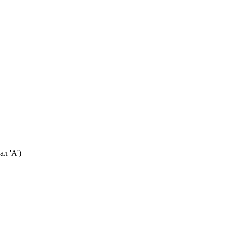
л 'А')