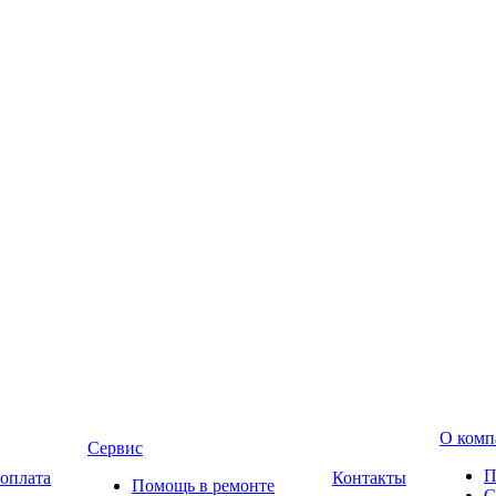
О комп
Сервис
П
 оплата
Контакты
Помощь в ремонте
С