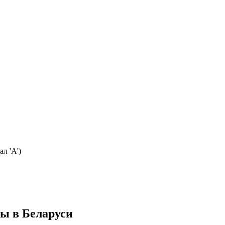
л 'А')
ры в Беларуси