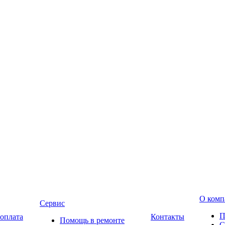
О комп
Сервис
П
 оплата
Контакты
Помощь в ремонте
С