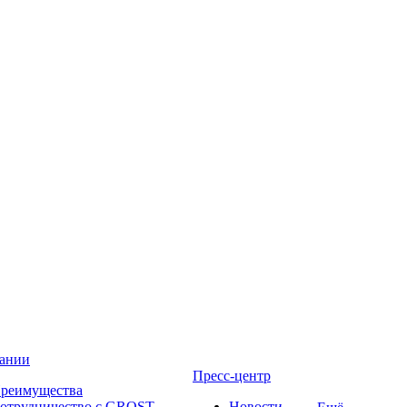
ании
Пресс-центр
реимущества
отрудничество с GROST
Новости