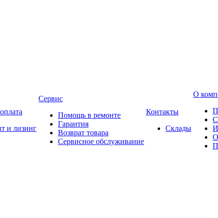
О комп
Сервис
П
 оплата
Контакты
Помощь в ремонте
С
Гарантия
т и лизинг
Склады
И
Возврат товара
О
Сервисное обслуживание
П