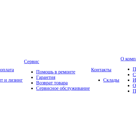
О комп
Сервис
П
 оплата
Контакты
Помощь в ремонте
С
Гарантия
т и лизинг
Склады
И
Возврат товара
О
Сервисное обслуживание
П