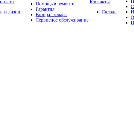
П
 оплата
Контакты
Помощь в ремонте
С
Гарантия
т и лизинг
Склады
И
Возврат товара
О
Сервисное обслуживание
П