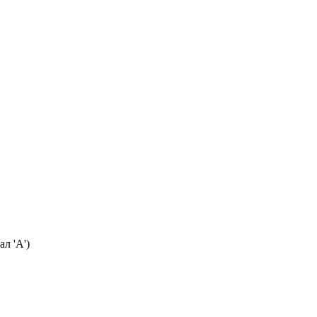
л 'А')