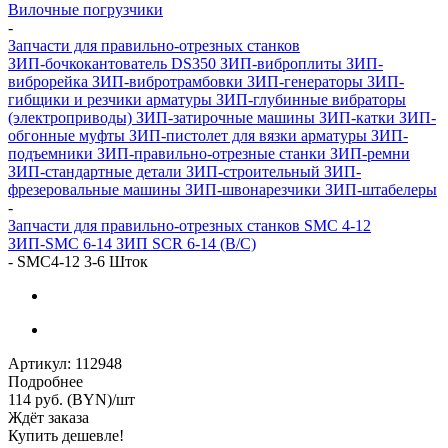
Вилочные погрузчики
-
Запчасти для правильно-отрезных станков
ЗИП-бочкокантователь DS350
ЗИП-виброплиты
ЗИП-
виброрейка
ЗИП-вибротрамбовки
ЗИП-генераторы
ЗИП-
гибщики и резчики арматуры
ЗИП-глубинные вибраторы
(электроприводы)
ЗИП-затирочные машины
ЗИП-катки
ЗИП-
обгонные муфты
ЗИП-пистолет для вязки арматуры
ЗИП-
подъемники
ЗИП-правильно-отрезные станки
ЗИП-ремни
ЗИП-стандартные детали
ЗИП-строительный
ЗИП-
фрезеровальные машины
ЗИП-швонарезчики
ЗИП-штабелеры
-
Запчасти для правильно-отрезных станков SMC 4-12
ЗИП-SMC 6-14
ЗИП SCR 6-14 (B/C)
-
SMC4-12 3-6 Шток
Артикул:
112948
Подробнее
114
руб. (BYN)
/шт
Ждёт заказа
Купить дешевле!