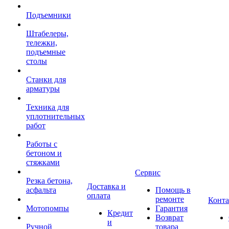
Подъемники
Штабелеры,
тележки,
подъемные
столы
Станки для
арматуры
Техника для
уплотнительных
работ
Работы с
бетоном и
стяжками
Сервис
Резка бетона,
Доставка и
асфальта
Помощь в
оплата
ремонте
Конт
Мотопомпы
Гарантия
Кредит
Возврат
и
Ручной
товара