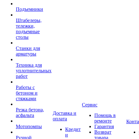
Подъемники
Штабелеры,
тележки,
подъемные
столы
Станки для
арматуры
Техника для
уплотнительных
работ
Работы с
бетоном и
стяжками
Сервис
Резка бетона,
Доставка и
асфальта
Помощь в
оплата
ремонте
Конт
Мотопомпы
Гарантия
Кредит
Возврат
и
Ручной
товара