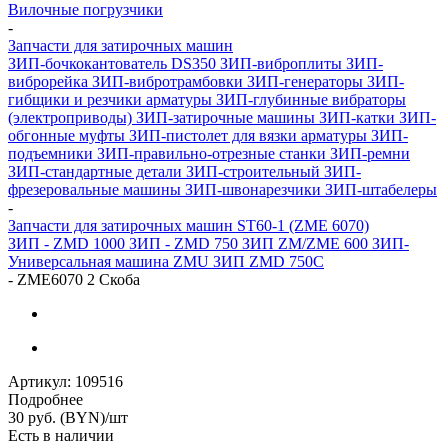
Вилочные погрузчики
-
Запчасти для затирочных машин
ЗИП-бочкокантователь DS350
ЗИП-виброплиты
ЗИП-
виброрейка
ЗИП-вибротрамбовки
ЗИП-генераторы
ЗИП-
гибщики и резчики арматуры
ЗИП-глубинные вибраторы
(электроприводы)
ЗИП-затирочные машины
ЗИП-катки
ЗИП-
обгонные муфты
ЗИП-пистолет для вязки арматуры
ЗИП-
подъемники
ЗИП-правильно-отрезные станки
ЗИП-ремни
ЗИП-стандартные детали
ЗИП-строительный
ЗИП-
фрезеровальные машины
ЗИП-швонарезчики
ЗИП-штабелеры
-
Запчасти для затирочных машин ST60-1 (ZME 6070)
ЗИП - ZMD 1000
ЗИП - ZMD 750
ЗИП ZM/ZME 600
ЗИП-
Универсальная машина ZMU
ЗИП ZMD 750C
-
ZME6070 2 Скоба
Артикул:
109516
Подробнее
30
руб. (BYN)
/шт
Есть в наличии