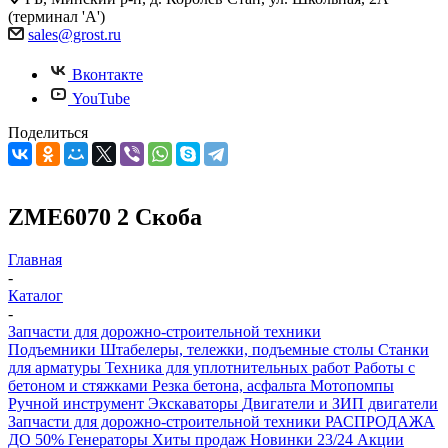
(терминал 'А')
sales@grost.ru
Вконтакте
YouTube
Поделиться
ZME6070 2 Скоба
Главная
-
Каталог
-
Запчасти для дорожно-строительной техники
Подъемники
Штабелеры, тележки, подъемные столы
Станки
для арматуры
Техника для уплотнительных работ
Работы с
бетоном и стяжками
Резка бетона, асфальта
Мотопомпы
Ручной инструмент
Экскаваторы
Двигатели и ЗИП двигатели
Запчасти для дорожно-строительной техники
РАСПРОДАЖА
ДО 50%
Генераторы
Хиты продаж
Новинки 23/24
Акции